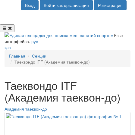
Вход
Войти как организация
Регистрация
Язык
интерфейса:
рус
қаз
Главная
Секции
Таеквондо ITF (Академия таеквон-до)
Таеквондо ITF
(Академия таеквон-до)
Академия таеквон-до