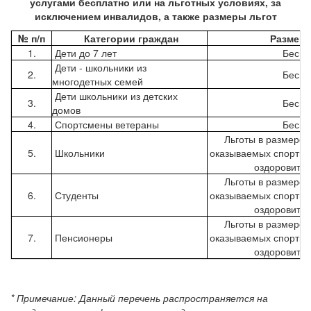
услугами бесплатно или на
льготных условиях, за
исключением инвалидов, а также
размеры льгот
№ п/п
Категории граждан
Размеры
1.
Дети до 7 лет
Беспл
Дети - школьники из
2.
Беспл
многодетных семей
Дети школьники из детских
3.
Беспл
домов
4.
Спортсмены ветераны
Беспл
Льготы в размере 
5.
Школьники
оказываемых спортив
оздоровител
Льготы в размере 
6.
Студенты
оказываемых спортив
оздоровител
Льготы в размере 
7.
Пенсионеры
оказываемых спортив
оздоровител
* Примечание: Данный перечень распространяется на