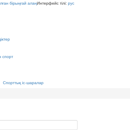
Интерфейс тілі:
рус
іктер
н спорт
Спорттық іс-шаралар