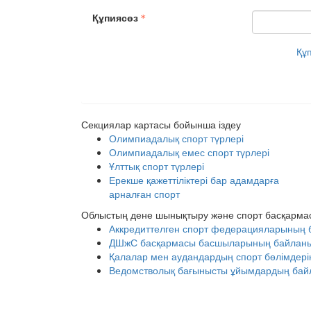
Құпиясөз
Құ
Секциялар картасы бойынша іздеу
Олимпиадалық спорт түрлері
Олимпиадалық емес спорт түрлері
Ұлттық спорт түрлері
Ерекше қажеттіліктері бар адамдарға
арналған спорт
Облыстың дене шынықтыру және спорт басқарма
Аккредиттелген спорт федерацияларының 
ДШжС басқармасы басшыларының байланыс 
Қалалар мен аудандардың спорт бөлімдерін
Ведомстволық бағынысты ұйымдардың байл