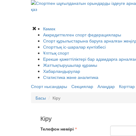
қаз
Көмек
Аккредиттелген спорт федерациялары
Спорт құрылыстарына баруға арналған жеңілд
Спорттық іс-шаралар күнтізбесі
Ұлттық спорт
Ерекше қажеттіліктері бар адамдарға арналға
Жаттықтырушылар құрамы
Хабарландырулар
Статистика және аналитика
Спорт нысандары
Секциялар
Алаңдар
Корттар
Басы
Кіру
Кіру
Телефон нөмірі