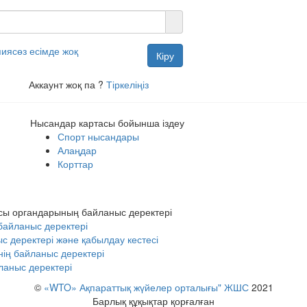
пиясөз есімде жоқ
Кіру
Аккаунт жоқ па ?
Тіркеліңіз
Нысандар картасы бойынша іздеу
Спорт нысандары
Алаңдар
Корттар
сы органдарының байланыс деректері
байланыс деректері
деректері және қабылдау кестесі
ің байланыс деректері
аныс деректері
©
«WTO» Ақпараттық жүйелер орталығы" ЖШС
2021
Барлық құқықтар қорғалған