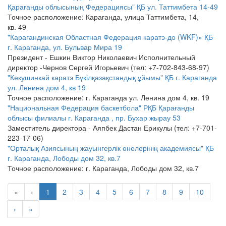
Қарағанды облысының Федерациясы" ҚБ
ул. Таттимбета 14-49
Точное расположение: Караганда, улица Таттимбета, 14,
кв. 49
"Карагандинская Областная Федерация каратэ-до (WKF)» ҚБ
г. Караганда, ул. Бульвар Мира 19
Президент - Ешкин Виктор Николаевич Исполнительный
директор -Чернов Сергей Игорьевич (тел: +7-702-843-68-97)
"Кекушинкай каратэ Бүкілқазақстандық ұйымы" ҚБ
г. Караганда
ул. Ленина дом 4, кв 19
Точное расположение: г. Караганда ул. Ленина дом 4, кв. 19
"Национальная Федерация баскетбола" РҚБ Қарағанды
облысы филиалы
г. Караганда , пр. Бухар жырау 53
Заместитель директора - Аяпбек Дастан Ерикулы (тел: +7-701-
223-17-06)
"Орталық Азиясының жауынгерлік өнелерінің академиясы" ҚБ
г. Караганда, Лободы дом 32, кв.7
Точное расположение: г. Караганда, Лободы дом 32, кв.7
«
‹
1
2
3
4
5
6
7
8
9
10
›
»