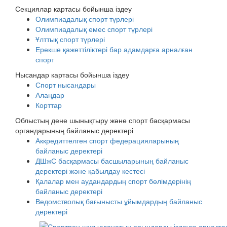
Секциялар картасы бойынша іздеу
Олимпиадалық спорт түрлері
Олимпиадалық емес спорт түрлері
Ұлттық спорт түрлері
Ерекше қажеттіліктері бар адамдарға арналған
спорт
Нысандар картасы бойынша іздеу
Спорт нысандары
Алаңдар
Корттар
Облыстың дене шынықтыру және спорт басқармасы
органдарының байланыс деректері
Аккредиттелген спорт федерацияларының
байланыс деректері
ДШжС басқармасы басшыларының байланыс
деректері және қабылдау кестесі
Қалалар мен аудандардың спорт бөлімдерінің
байланыс деректері
Ведомстволық бағынысты ұйымдардың байланыс
деректері