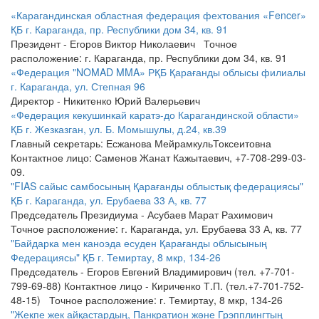
«Карагандинская областная федерация фехтования «Fencer»
ҚБ
г. Караганда, пр. Республики дом 34, кв. 91
Президент - Егоров Виктор Николаевич Точное
расположение: г. Караганда, пр. Республики дом 34, кв. 91
«Федерация "NOMAD MMA» РҚБ Қарағанды облысы филиалы
г. Караганда, ул. Степная 96
Директор - Никитенко Юрий Валерьевич
«Федерация кекушинкай каратэ-до Карагандинской области»
ҚБ
г. Жезказган, ул. Б. Момышулы, д.24, кв.39
Главный секретарь: Есжанова МейрамкульТоксеитовна
Контактное лицо: Саменов Жанат Кажытаевич, +7-708-299-03-
09.
"FIAS сайыс самбосының Қарағанды облыстық федерациясы"
ҚБ
г. Караганда, ул. Ерубаева 33 А, кв. 77
Председатель Президиума - Асубаев Марат Рахимович
Точное расположение: г. Караганда, ул. Ерубаева 33 А, кв. 77
"Байдарка мен каноэда есуден Қарағанды облысының
Федерациясы" ҚБ
г. Темиртау, 8 мкр, 134-26
Председатель - Егоров Евгений Владимирович (тел. +7-701-
799-69-88) Контактное лицо - Кириченко Т.П. (тел.+7-701-752-
48-15) Точное расположение: г. Темиртау, 8 мкр, 134-26
"Жекпе жек айқастардың, Панкратион және Грэпплингтың