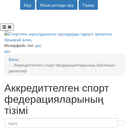
Кіру
Ұйым ретінде кіру
Тіркеу
Интерфейс тілі:
рус
қаз
Басы
Аккредиттелген спорт федерацияларының байланыс
деректері
Аккредиттелген спорт
федерацияларының
тізімі