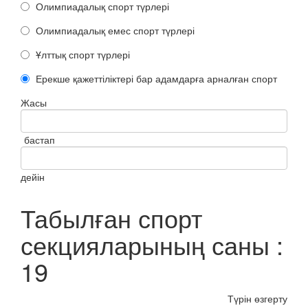
Олимпиадалық спорт түрлері
Олимпиадалық емес спорт түрлері
Ұлттық спорт түрлері
Ерекше қажеттіліктері бар адамдарға арналған спорт
Жасы
бастап
дейін
Табылған спорт
секцияларының саны :
19
Түрін өзгерту