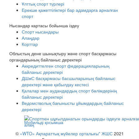
Ұлттық спорт түрлері
Ерекше қажеттіліктері бар адамдарға арналған
спорт
Нысандар картасы бойынша іздеу
Спорт нысандары
Алаңдар
Корттар
Облыстың дене шынықтыру және спорт басқармасы
органдарының байланыс деректері
Аккредиттелген спорт федерацияларының
байланыс деректері
ДШжС басқармасы басшыларының байланыс
деректері және қабылдау кестесі
Қалалар мен аудандардың спорт бөлімдерінің
байланыс деректері
Ведомстволық бағынысты ұйымдардың байланыс
деректері
Мобильді қосымша
©
«WTO» Ақпараттық жүйелер орталығы" ЖШС
2021