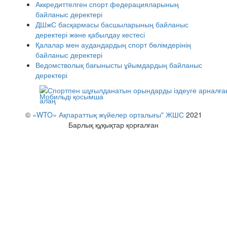
Аккредиттелген спорт федерацияларының
байланыс деректері
ДШжС басқармасы басшыларының байланыс
деректері және қабылдау кестесі
Қалалар мен аудандардың спорт бөлімдерінің
байланыс деректері
Ведомстволық бағынысты ұйымдардың байланыс
деректері
Мобильді қосымша
©
«WTO» Ақпараттық жүйелер орталығы" ЖШС
2021
Барлық құқықтар қорғалған