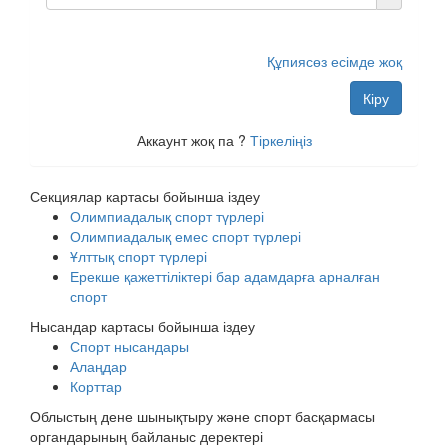
Құпиясөз есімде жоқ
Кіру
Аккаунт жоқ па ?
Тіркеліңіз
Секциялар картасы бойынша іздеу
Олимпиадалық спорт түрлері
Олимпиадалық емес спорт түрлері
Ұлттық спорт түрлері
Ерекше қажеттіліктері бар адамдарға арналған
спорт
Нысандар картасы бойынша іздеу
Спорт нысандары
Алаңдар
Корттар
Облыстың дене шынықтыру және спорт басқармасы
органдарының байланыс деректері