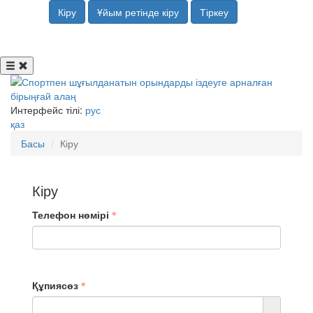
Кіру
Ұйым ретінде кіру
Тіркеу
Интерфейс тілі:
рус
қаз
Басы
Кіру
Кіру
Телефон нөмірі
Құпиясөз