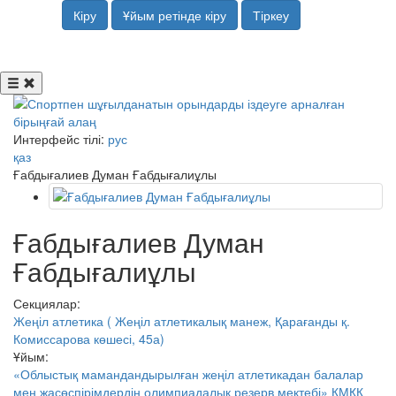
Кіру
Ұйым ретінде кіру
Тіркеу
Интерфейс тілі:
рус
қаз
Ғабдығалиев Думан Ғабдығалиұлы
Ғабдығалиев Думан
Ғабдығалиұлы
Секциялар:
Жеңіл атлетика ( Жеңіл атлетикалық манеж, Қарағанды ​​қ.
Комиссарова көшесі, 45а)
Ұйым:
«Облыстық мамандандырылған жеңіл атлетикадан балалар
мен жасөспірімдердің олимпиадалық резерв мектебі» КМҚК