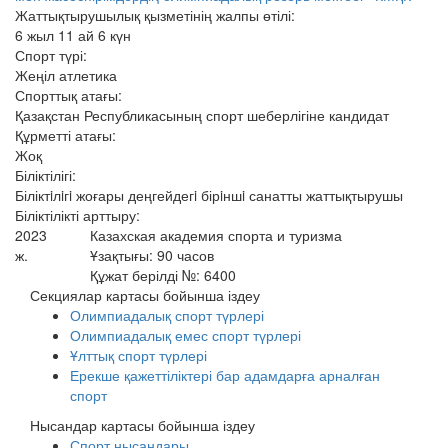
Жаттықтырушылық қызметінің жалпы өтілі:
6 жыл 11 ай 6 күн
Спорт түрі:
Жеңіл атлетика
Спорттық атағы:
Қазақстан Республикасының спорт шеберлігіне кандидат
Құрметті атағы:
Жоқ
Біліктілігі:
Біліктiлiгi жоғары деңгейдегi бірiншi санатты жаттықтырушы
Біліктілікті арттыру:
2023
Казахская академия спорта и туризма
ж.
Ұзақтығы: 90 часов
Құжат берілді №: 6400
Секциялар картасы бойынша іздеу
Олимпиадалық спорт түрлері
Олимпиадалық емес спорт түрлері
Ұлттық спорт түрлері
Ерекше қажеттіліктері бар адамдарға арналған
спорт
Нысандар картасы бойынша іздеу
Спорт нысандары