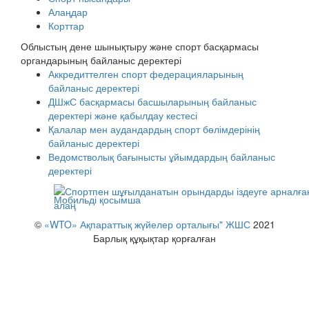
Алаңдар
Корттар
Облыстың дене шынықтыру және спорт басқармасы
органдарының байланыс деректері
Аккредиттелген спорт федерацияларының
байланыс деректері
ДШжС басқармасы басшыларының байланыс
деректері және қабылдау кестесі
Қалалар мен аудандардың спорт бөлімдерінің
байланыс деректері
Ведомстволық бағынысты ұйымдардың байланыс
деректері
Мобильді қосымша
©
«WTO» Ақпараттық жүйелер орталығы" ЖШС
2021
Барлық құқықтар қорғалған