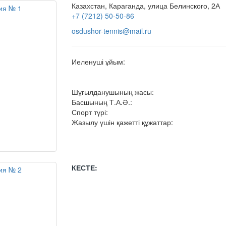
Казахстан, Караганда, улица Белинского, 2А
+7 (7212) 50-50-86
osdushor-tennis@mail.ru
Иеленуші ұйым:
Шұғылданушының жасы:
Басшының Т.А.Ә.:
Спорт түрі:
Жазылу үшін қажетті құжаттар:
КЕСТЕ: