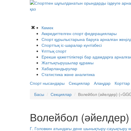
қаз
Көмек
Аккредиттелген спорт федерациялары
Спорт құрылыстарына баруға арналған жеңілд
Спорттық іс-шаралар күнтізбесі
Ұлттық спорт
Ерекше қажеттіліктері бар адамдарға арналға
Жаттықтырушылар құрамы
Хабарландырулар
Статистика және аналитика
Спорт нысандары
Секциялар
Алаңдар
Корттар
Басы
Секциялар
Волейбол (әйелдер) («GG
Волейбол (әйелдер
Г. Головкин атындағы дене шынықтыру-сауықтыру 