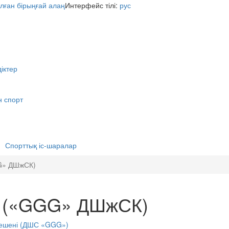
Интерфейс тілі:
рус
іктер
н спорт
Спорттық іс-шаралар
G» ДШжСК)
) («GGG» ДШжСК)
кешені (ДШС «GGG»)