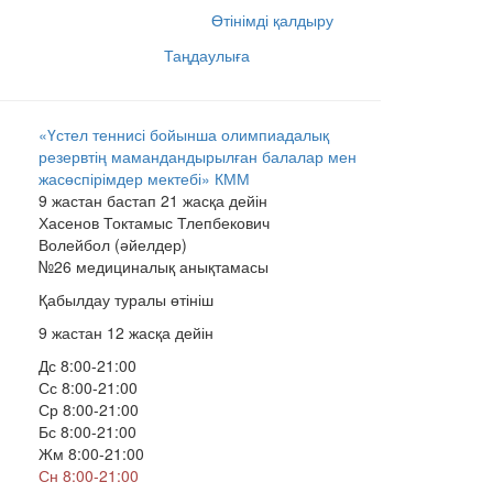
Өтінімді қалдыру
Таңдаулыға
«Үстел теннисі бойынша олимпиадалық
резервтің мамандандырылған балалар мен
жасөспірімдер мектебі» КММ
9 жастан бастап 21 жасқа дейін
Хасенов Токтамыс Тлепбекович
Волейбол (әйелдер)
№26 медициналық анықтамасы
Қабылдау туралы өтініш
9 жастан 12 жасқа дейін
Дс 8:00-21:00
Сс 8:00-21:00
Ср 8:00-21:00
Бс 8:00-21:00
Жм 8:00-21:00
Сн 8:00-21:00