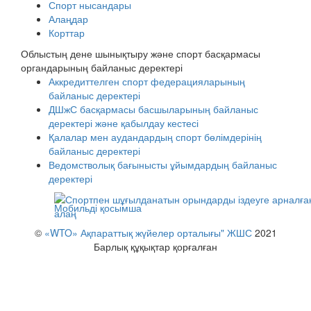
Спорт нысандары
Алаңдар
Корттар
Облыстың дене шынықтыру және спорт басқармасы
органдарының байланыс деректері
Аккредиттелген спорт федерацияларының
байланыс деректері
ДШжС басқармасы басшыларының байланыс
деректері және қабылдау кестесі
Қалалар мен аудандардың спорт бөлімдерінің
байланыс деректері
Ведомстволық бағынысты ұйымдардың байланыс
деректері
Мобильді қосымша
©
«WTO» Ақпараттық жүйелер орталығы" ЖШС
2021
Барлық құқықтар қорғалған