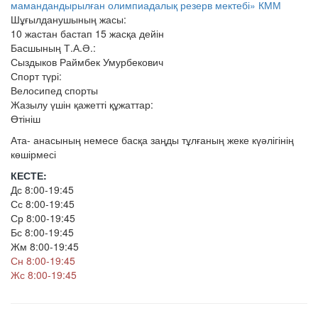
мамандандырылған олимпиадалық резерв мектебі» КММ
Шұғылданушының жасы:
10 жастан бастап 15 жасқа дейін
Басшының Т.А.Ә.:
Сыздыков Раймбек Умурбекович
Спорт түрі:
Велосипед спорты
Жазылу үшін қажетті құжаттар:
Өтініш
Ата- анасының немесе басқа заңды тұлғаның жеке күәлігінің
көшірмесі
КЕСТЕ:
Дс 8:00-19:45
Сс 8:00-19:45
Ср 8:00-19:45
Бс 8:00-19:45
Жм 8:00-19:45
Сн 8:00-19:45
Жс 8:00-19:45