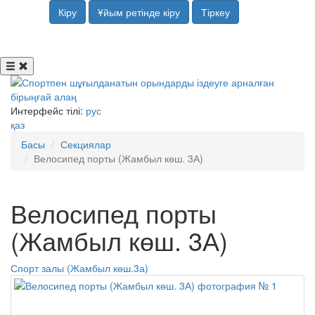
Кіру
Ұйым ретінде кіру
Тіркеу
Интерфейс тілі:
рус
қаз
Басы
Секциялар
Велосипед порты (Жамбыл көш. 3А)
Велосипед порты
(Жамбыл көш. 3А)
Спорт залы (Жамбыл көш.3а)