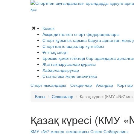
қаз
Көмек
Аккредиттелген спорт федерациялары
Спорт құрылыстарына баруға арналған жеңілд
Спорттық іс-шаралар күнтізбесі
Ұлттық спорт
Ерекше қажеттіліктері бар адамдарға арналға
Жаттықтырушылар құрамы
Хабарландырулар
Статистика және аналитика
Спорт нысандары
Секциялар
Алаңдар
Корттар
Басы
Секциялар
Қазақ күресі (КМУ «№7 ме
Қазақ күресі (КМУ 
КМУ «№7 мектеп-гимназиясы Сәкен Сейфуллин»