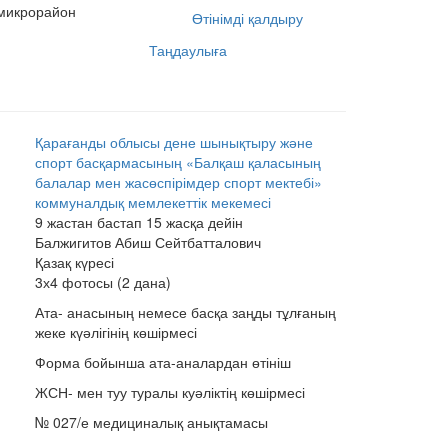
 микрорайон
Өтінімді қалдыру
Таңдаулыға
Қарағанды облысы дене шынықтыру және
спорт басқармасының «Балқаш қаласының
балалар мен жасөспірімдер спорт мектебі»
коммуналдық мемлекеттік мекемесі
9 жастан бастап 15 жасқа дейін
Балжигитов Абиш Сейтбатталович
Қазақ күресі
3х4 фотосы (2 дана)
Ата- анасының немесе басқа заңды тұлғаның
жеке күәлігінің көшірмесі
Форма бойынша ата-аналардан өтініш
ЖСН- мен туу туралы куәліктің көшірмесі
№ 027/е медициналық анықтамасы