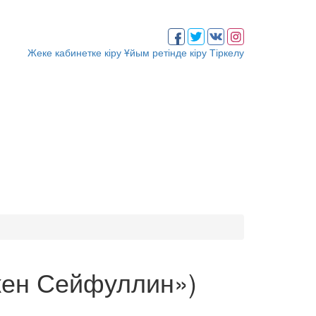
Жеке кабинетке кіру
Ұйым ретінде кіру
Тіркелу
кен Сейфуллин»)