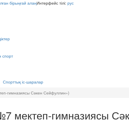
Интерфейс тілі:
рус
іктер
н спорт
Спорттық іс-шаралар
ктеп-гимназиясы Сәкен Сейфуллин»)
«№7 мектеп-гимназиясы Сә