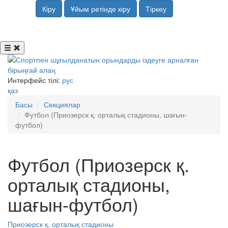
Кіру
Ұйым ретінде кіру
Тіркеу
Интерфейс тілі:
рус
қаз
Басы
Секциялар
Футбол (Приозерск қ. орталық стадионы, шағын-
футбол)
Футбол (Приозерск қ.
орталық стадионы,
шағын-футбол)
Приозерск қ. орталық стадионы