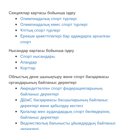
Секциялар картасы бойынша іздеу
Олимпиадалық спорт түрлері
Олимпиадалық емес спорт түрлері
Ұлттық спорт түрлері
Ерекше қажеттіліктері бар адамдарға арналған
спорт
Нысандар картасы бойынша іздеу
Спорт нысандары
Алаңдар
Корттар
Облыстың дене шынықтыру және спорт басқармасы
органдарының байланыс деректері
Аккредиттелген спорт федерацияларының
байланыс деректері
ДШжС басқармасы басшыларының байланыс
деректері және қабылдау кестесі
Қалалар мен аудандардың спорт бөлімдерінің
байланыс деректері
Ведомстволық бағынысты ұйымдардың байланыс
деректері