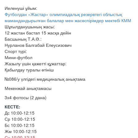
Иеленуші ұйым:
Футболдан «Жастар» олимпиадалық резервтегі облыстық
мамандандырылған балалар мен жасөспірімдер мектебі КММ
Шұғылданушының жасы:
12 жастан бастап 15 жасқа дейін
Басшының Т.А.Ә.:
Нурланов Балгабай Елеусизович
Спорт түрі:
Мини-футбол
Жазылу үшін қажетті құжаттар:
Қабылдау туралы өтініш
№086/у үлгідегі медициналық анықтама
Мекенжай анықтамасы
3х4 фотосы (2 дана)
КЕСТЕ:
Дс 10:00-12:15
Ср 10:00-12:15
Бс 10:00-12:15
Жм 10:00-12:15
Сн 10:00-12:15