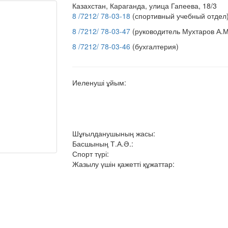
Казахстан, Караганда, улица Гапеева, 18/3
8 /7212/ 78-03-18
(спортивный учебный отдел
8 /7212/ 78-03-47
(руководитель Мухтаров А.М
8 /7212/ 78-03-46
(бухгалтерия)
Иеленуші ұйым:
Шұғылданушының жасы:
Басшының Т.А.Ә.:
Спорт түрі:
Жазылу үшін қажетті құжаттар: