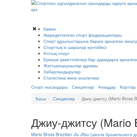
қаз
Көмек
Аккредиттелген спорт федерациялары
Спорт құрылыстарына баруға арналған жеңілд
Спорттық іс-шаралар күнтізбесі
Ұлттық спорт
Ерекше қажеттіліктері бар адамдарға арналға
Жаттықтырушылар құрамы
Хабарландырулар
Статистика және аналитика
Спорт нысандары
Секциялар
Алаңдар
Корттар
Басы
Секциялар
Джиу-джитсу (Mario Bross Bra
Джиу-джитсу (Mario Br
Mario Bross Brazilian Jiu Jitsu (школа бразильского