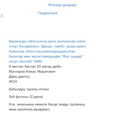
Өтінімді қалдыру
)
Таңдаулыға
.)
Қарағанды облысының дене шынықтыру және
спорт басқармасы "Дзюдо, самбо, қазақ күресі
бойынша облыстық мамандандырылған
балалар мен жасөспірімдердің "Жас сұңқар"
спорт мектебі" КММ
9 жастан бастап 23 жасқа дейін
Мухтаров Алмас Маратович
Джиу-джитсу
ЖСН
Қабылдау туралы өтініш
3х4 фотосы (2 дана)
Ата- анасының немесе басқа заңды тұлғаның
жеке күәлігінің көшірмесі