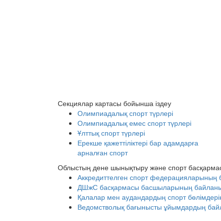
Секциялар картасы бойынша іздеу
Олимпиадалық спорт түрлері
Олимпиадалық емес спорт түрлері
Ұлттық спорт түрлері
Ерекше қажеттіліктері бар адамдарға
арналған спорт
Облыстың дене шынықтыру және спорт басқарма
Аккредиттелген спорт федерацияларының 
ДШжС басқармасы басшыларының байланыс 
Қалалар мен аудандардың спорт бөлімдерін
Ведомстволық бағынысты ұйымдардың байл