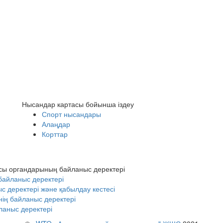
Нысандар картасы бойынша іздеу
Спорт нысандары
Алаңдар
Корттар
сы органдарының байланыс деректері
байланыс деректері
деректері және қабылдау кестесі
ің байланыс деректері
аныс деректері