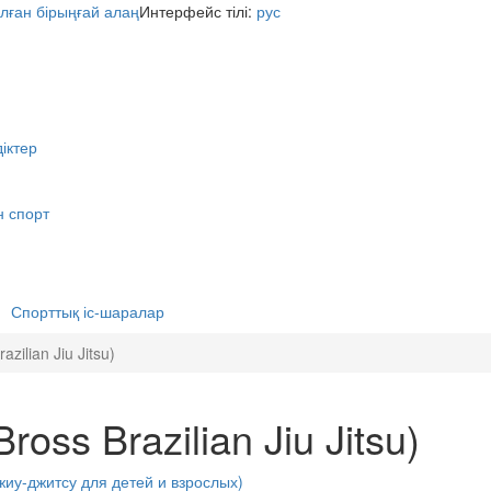
Интерфейс тілі:
рус
іктер
н спорт
Спорттық іс-шаралар
zilian Jiu Jitsu)
oss Brazilian Jiu Jitsu)
 джиу-джитсу для детей и взрослых)