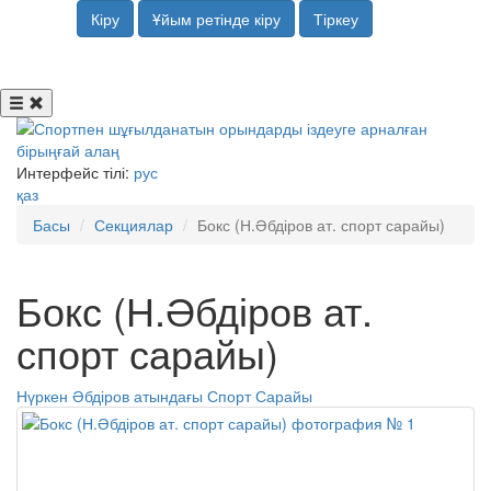
Кіру
Ұйым ретінде кіру
Тіркеу
Интерфейс тілі:
рус
қаз
Басы
Секциялар
Бокс (Н.Әбдіров ат. спорт сарайы)
Бокс (Н.Әбдіров ат.
спорт сарайы)
Нүркен Әбдіров атындағы Спорт Сарайы