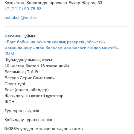
Казахстан, Караганда, проспект Бухар Жырау, 53
+7 (7212) 50-75-53
poboksu@mail.ru
Иеленуші ұйым:
«Бокс бойынша олимпиадалық резервтің облыстық
мамандандырылған балалар мен жасөспірімдер мектебі»
КММ
Шұғылданушының жасы:
10 жастан бастап 18 жасқа дейін
Басшының Т.А.Ә.:
Елеуов Серик Саматович
Спорт түрі:
Бокс (ерлер, әйелдер)
Жазылу үшін қажетті құжаттар:
ЖСН
Туу туралы куәлік
Қабылдау туралы өтініш
№086/у үлгідегі медициналық анықтама