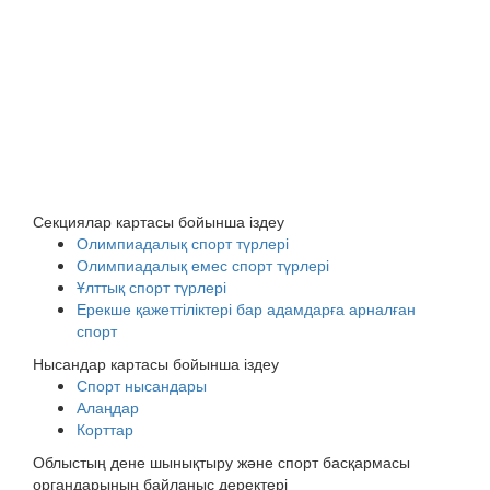
Секциялар картасы бойынша іздеу
Олимпиадалық спорт түрлері
Олимпиадалық емес спорт түрлері
Ұлттық спорт түрлері
Ерекше қажеттіліктері бар адамдарға арналған
спорт
Нысандар картасы бойынша іздеу
Спорт нысандары
Алаңдар
Корттар
Облыстың дене шынықтыру және спорт басқармасы
органдарының байланыс деректері