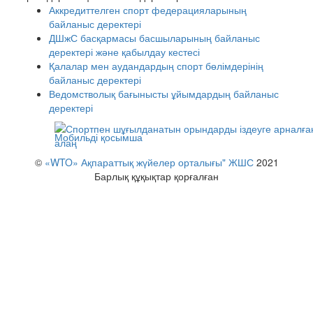
Аккредиттелген спорт федерацияларының
байланыс деректері
ДШжС басқармасы басшыларының байланыс
деректері және қабылдау кестесі
Қалалар мен аудандардың спорт бөлімдерінің
байланыс деректері
Ведомстволық бағынысты ұйымдардың байланыс
деректері
Мобильді қосымша
©
«WTO» Ақпараттық жүйелер орталығы" ЖШС
2021
Барлық құқықтар қорғалған