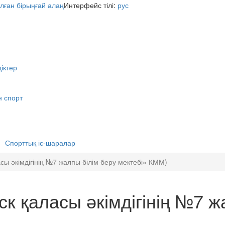
Интерфейс тілі:
рус
іктер
н спорт
Спорттық іс-шаралар
сы әкімдігінің №7 жалпы білім беру мектебі» КММ)
к қаласы әкімдігінің №7 ж