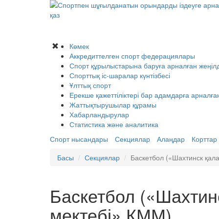
қаз
Көмек
Аккредиттелген спорт федерациялары
Спорт құрылыстарына баруға арналған жеңілд
Спорттық іс-шаралар күнтізбесі
Ұлттық спорт
Ерекше қажеттіліктері бар адамдарға арналға
Жаттықтырушылар құрамы
Хабарландырулар
Статистика және аналитика
Спорт нысандары
Секциялар
Алаңдар
Корттар
Басы
Секциялар
Баскетбол («Шахтинск қала
Баскетбол («Шахтинс
мектебі» КММ)