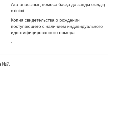
Ата-анасының немесе басқа де заңды өкілдің
өтініші
Копия свидетельства о рождении
поступающего с наличием индивидуального
идентифицированного номера
-
ы №7.