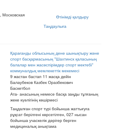
, Московская
Өтінімді қалдыру
Таңдаулыға
Қарағанды облысының дене шынықтыру және
спорт басқармасының "Шахтинск қаласының
балалар мен жасөспірімдер спорт мектебі"
коммуналдық мемлекеттік мекемесі
9 жастан бастап 11 жасқа дейін
Балаубеков Казбек Оразбекович
Баскетбол
Ата- анасының немесе басқа заңды тұлғаның
жеке күәлігінің көшірмесі
Таңдалған спорт түрі бойынша жаттығуға
рұқсат берілгені көрсетілген, 027 нысан
бойынша учаскелік дәрігер берген
медициналық анықтама