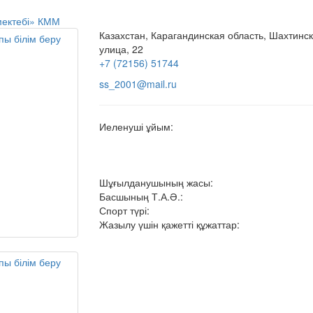
 мектебі» КММ
Казахстан, Карагандинская область, Шахтинск
улица, 22
+7 (72156) 51744
ss_2001@mail.ru
Иеленуші ұйым:
Шұғылданушының жасы:
Басшының Т.А.Ә.:
Спорт түрі:
Жазылу үшін қажетті құжаттар: