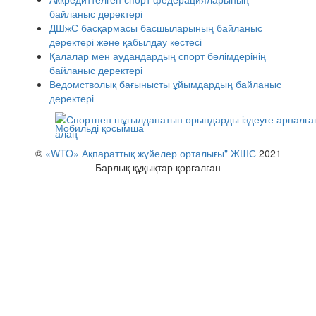
байланыс деректері
ДШжС басқармасы басшыларының байланыс
деректері және қабылдау кестесі
Қалалар мен аудандардың спорт бөлімдерінің
байланыс деректері
Ведомстволық бағынысты ұйымдардың байланыс
деректері
Мобильді қосымша
©
«WTO» Ақпараттық жүйелер орталығы" ЖШС
2021
Барлық құқықтар қорғалған