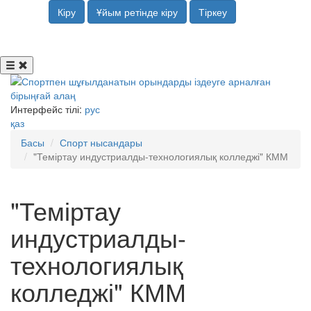
Кіру
Ұйым ретінде кіру
Тіркеу
Интерфейс тілі:
рус
қаз
Басы
Спорт нысандары
"Теміртау индустриалды-технологиялық колледжі" КММ
"Теміртау
индустриалды-
технологиялық
колледжі" КММ