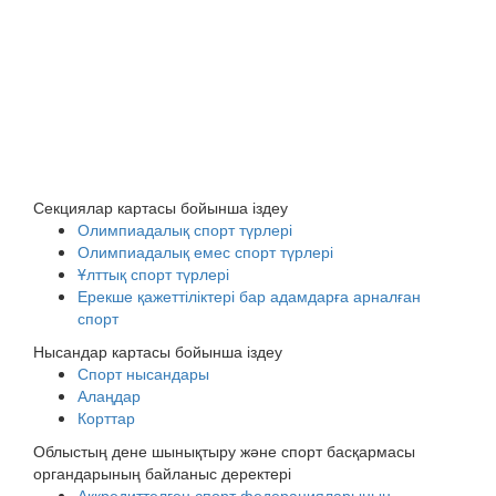
Секциялар картасы бойынша іздеу
Олимпиадалық спорт түрлері
Олимпиадалық емес спорт түрлері
Ұлттық спорт түрлері
Ерекше қажеттіліктері бар адамдарға арналған
спорт
Нысандар картасы бойынша іздеу
Спорт нысандары
Алаңдар
Корттар
Облыстың дене шынықтыру және спорт басқармасы
органдарының байланыс деректері
Аккредиттелген спорт федерацияларының