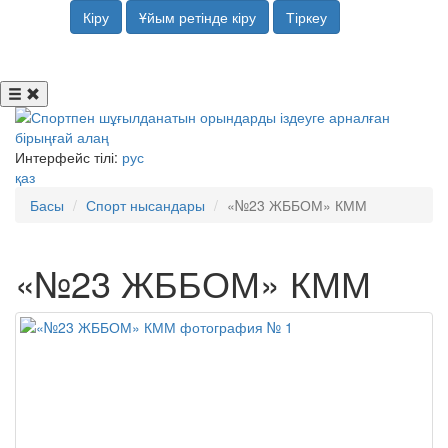
Кіру
Ұйым ретінде кіру
Тіркеу
Интерфейс тілі:
рус
қаз
Басы
Спорт нысандары
«№23 ЖББОМ» КММ
«№23 ЖББОМ» КММ