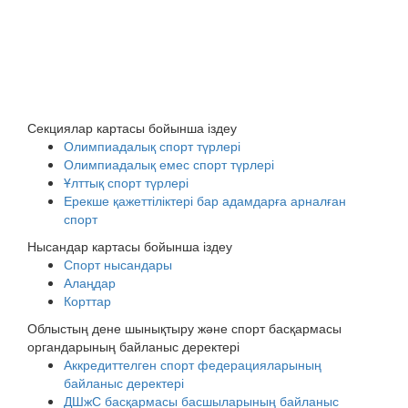
Секциялар картасы бойынша іздеу
Олимпиадалық спорт түрлері
Олимпиадалық емес спорт түрлері
Ұлттық спорт түрлері
Ерекше қажеттіліктері бар адамдарға арналған
спорт
Нысандар картасы бойынша іздеу
Спорт нысандары
Алаңдар
Корттар
Облыстың дене шынықтыру және спорт басқармасы
органдарының байланыс деректері
Аккредиттелген спорт федерацияларының
байланыс деректері
ДШжС басқармасы басшыларының байланыс