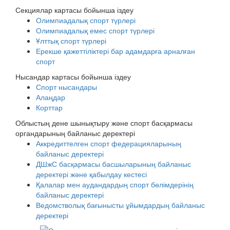
Секциялар картасы бойынша іздеу
Олимпиадалық спорт түрлері
Олимпиадалық емес спорт түрлері
Ұлттық спорт түрлері
Ерекше қажеттіліктері бар адамдарға арналған
спорт
Нысандар картасы бойынша іздеу
Спорт нысандары
Алаңдар
Корттар
Облыстың дене шынықтыру және спорт басқармасы
органдарының байланыс деректері
Аккредиттелген спорт федерацияларының
байланыс деректері
ДШжС басқармасы басшыларының байланыс
деректері және қабылдау кестесі
Қалалар мен аудандардың спорт бөлімдерінің
байланыс деректері
Ведомстволық бағынысты ұйымдардың байланыс
деректері