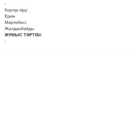
-
Кортқа кіру:
Еркін
Мәртебесі:
Жалданбайды
ЖҰМЫС ТӘРТІБІ:
-