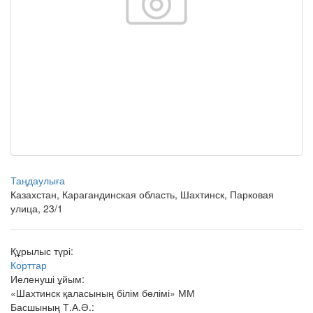
Таңдаулыға
Казахстан, Карагандинская область, Шахтинск, Парковая
улица, 23/1
Құрылыс түрі:
Корттар
Иеленуші ұйым:
«Шахтинск қаласының білім бөлімі» ММ
Басшының Т.А.Ә.: