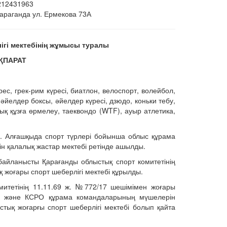
212431963
Караганда ул. Ермекова 73А
ігі мектебінің жұмысы туралы
ҚПАРАТ
рес, грек-рим күресі, биатлон, велоспорт, волейбол,
әйелдер боксы, әйелдер күресі, дзюдо, коньки тебу,
тық құзға өрмелеу, таеквондо (WTF), ауыр атлетика,
. Алғашқыда спорт түрлері бойынша облыс құрама
н қалалық жастар мектебі ретінде ашылды.
айланысты Қарағанды облыстық спорт комитетінің
жоғары спорт шеберлігі мектебі құрылды.
итетінің 11.11.69 ж. №772/17 шешімімен жоғары
а және КСРО құрама командаларының мүшелерін
стық жоғарғы спорт шеберлігі мектебі болып қайта