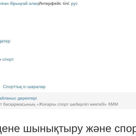
Интерфейс тілі:
рус
іктер
н спорт
Спорттық іс-шаралар
йланыс деректері
т басқармасының «Жоғарғы спорт шеберлігі мектебі» КММ
дене шынықтыру және спо