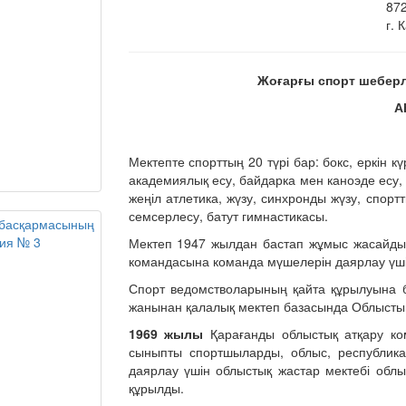
87
г. 
Жоғар
ғ
ы спорт шеберл
А
Мектепте спорттың 20 түрі бар: бокс, еркін кү
академиялық есу, байдарка мен каноэде есу, 
жеңіл атлетика, жүзу, синхронды жүзу, спорт
семсерлесу, батут гимнастикасы.
Мектеп 1947 жылдан бастап жұмыс жасайды
командасына команда мүшелерін даярлау үші
Спорт ведомстволарының қайта құрылуына б
жанынан қалалық мектеп базасында Облыстық 
1969 жылы
Қарағанды облыстық атқару ком
сыныпты спортшыларды, облыс, республик
даярлау үшін облыстық жастар мектебі облы
құрылды.