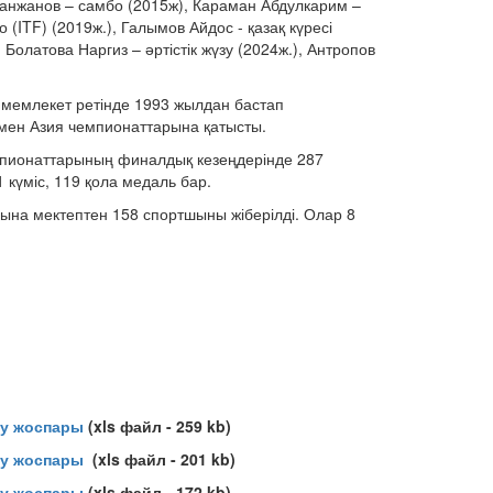
Канжанов – самбо (2015ж), Караман Абдулкарим –
 (ITF) (2019ж.), Галымов Айдос - қазақ күресі
 Болатова Наргиз – әртістік жүзу (2024ж.), Антропов
з мемлекет ретінде 1993 жылдан бастап
мен Азия чемпионаттарына қатысты.
пионаттарының финалдық кезеңдерінде 287
1 күміс, 119 қола медаль бар.
на мектептен 158 спортшыны жіберілді. Олар 8
лу жоспары
(xls файл - 259 kb)
алу жоспары
(xls файл - 201 kb)
лу жоспары
(xls файл - 172 kb)