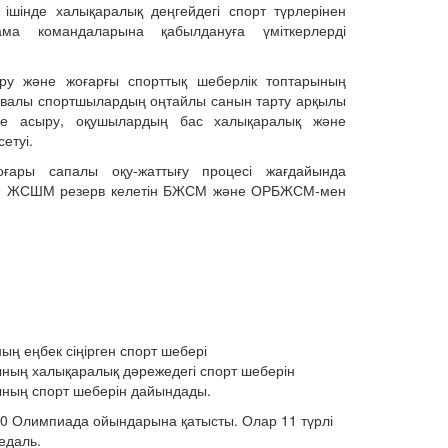
 ішінде халықаралық деңгейдегі спорт түрлерінен
ама командаларына қабылдануға үміткерлерді
лдіру және жоғарғы спорттық шеберлік топтарының
тивалы спортшылардың оңтайлы санын тарту арқылы
ке асыру, оқушылардың бас халықаралық және
етуі.
оғары сапалы оқу-жаттығу процесі жағдайында
н. ЖСШМ резерв келетін БЖСМ және ОРБЖСМ-мен
ң еңбек сіңірген спорт шебері
ның халықаралық дәрежедегі спорт шеберін
ының спорт шеберін дайындады.
20 Олимпиада ойындарына қатысты. Олар 11 түрлі
едаль.