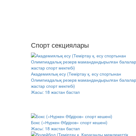
Спорт секциялары
Академиялық есу (Теміртау қ. есу спортынан
Олимпиадалық резерв мамандандырылған балала
жастар спорт мектебі)
Жасы:
18 жастан бастап
Бокс («Нүркен Әбдіров» спорт кешені)
Жасы:
18 жастан бастап