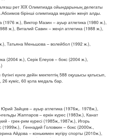
 алғаш рет XIX Олимпиада ойындарының делегаты
.Абоимов бірінші олимпиада медалін жеңіп алды.
(1976 ж.), Виктор Мазин – ауыр атлетика (1980 ж.),
88 ж.), Виталий Савин – жеңіл атлетика (1988 ж.),
.), Татьяна Меньшова – волейбол (1992 ж.),
а (2004 ж.), Серік Елеуов – бокс (2004 ж.),
.)
үгінгі күнге дейін мектептің 588 оқушысы қатысып,
 26 күміс, 60 қола медаль бар.
 Юрий Зайцев – ауыр атлетика (1976ж,. 1978ж.),
нгельды Жаппаров – еркін күрес (1983ж.), Канат
ий - грек-рим күресі (1985ж,.1987ж.), Игорь
с (1999ж.), Геннадий Головкин – бокс (2000ж.,
ерина Айдова – конькимен жүгіру спорты (2010ж.),