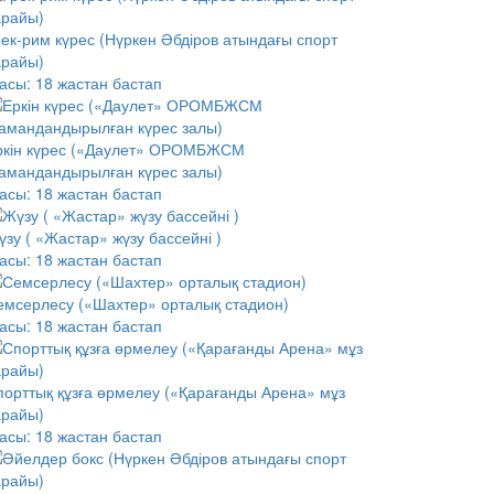
рек-рим күрес (Нүркен Әбдіров атындағы спорт
арайы)
асы:
18 жастан бастап
ркін күрес («Даулет» ОРОМБЖСМ
амандандырылған күрес залы)
асы:
18 жастан бастап
зу ( «Жастар» жүзу бассейні )
асы:
18 жастан бастап
емсерлесу («Шахтер» орталық стадион)
асы:
18 жастан бастап
порттық құзға өрмелеу («Қарағанды Арена» мұз
арайы)
асы:
18 жастан бастап