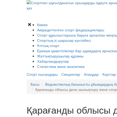
қаз
Көмек
Аккредиттелген спорт федерациялары
Спорт құрылыстарына баруға арналған жеңілд
Спорттық іс-шаралар күнтізбесі
Ұлттық спорт
Ерекше қажеттіліктері бар адамдарға арналға
Жаттықтырушылар құрамы
Хабарландырулар
Статистика және аналитика
Спорт нысандары
Секциялар
Алаңдар
Корттар
Басы
Ведомстволық бағынысты ұйымдардың ба
Қарағанды облысы дене шынықтыру және спор
Қарағанды облысы 