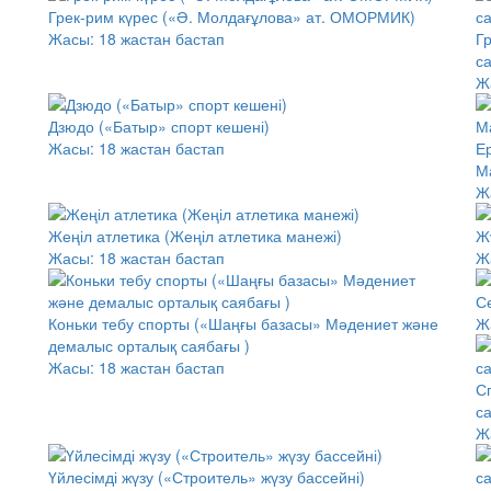
Грек-рим күрес («Ә. Молдағұлова» ат. ОМОРМИК)
Жасы:
18 жастан бастап
Г
с
Ж
Дзюдо («Батыр» спорт кешені)
Жасы:
18 жастан бастап
Е
М
Ж
Жеңіл атлетика (Жеңіл атлетика манежі)
Жү
Жасы:
18 жастан бастап
Ж
С
Коньки тебу спорты («Шаңғы базасы» Мәдениет және
Ж
демалыс орталық саябағы )
Жасы:
18 жастан бастап
С
с
Ж
Үйлесімді жүзу («Строитель» жүзу бассейні)