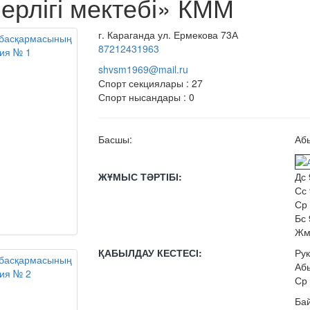
ерлігі мектебі» КММ
г. Караганда ул. Ермекова 73А
87212431963
shvsm1969@mail.ru
Спорт секциялары : 27
Спорт нысандары : 0
Басшы:
Аб
ЖҰМЫС ТӘРТІБІ:
Дс 
Сс 
Ср 
Бс 
Жм 
ҚАБЫЛДАУ КЕСТЕСІ:
Ру
Аб
Ср 
Бай