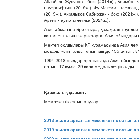
Аблайхан Жусупов – бокс (2014ж)., Беимбет 
пауэрлифтинг (2019ж.), Фу Максим - таеквондо
(2019ж.), Аккалыков Сабиржан - бокс (2021ж.),
Артем - ауыр атлетика (2024ж.).
Азия аймағына кіре отыра, Қазақстан тәуелсі
континентальды жарыстарға, Азия ойындары 
Мектеп оқушылары ҚР құрамасында Азия чем
медаль жеңіп алды, оның ішінде 155 алтын, 8
1994-2018 жылдар аралығында Азия ойындары
алтын, 17 күміс, 29 қола медаль жеңіп алды.
Қаржылық қызмет:
Мемлекеттік сатып алулар:
2018 жылға арналған мемлекеттік сатып а
2019 жылға арналған мемлекеттік сатып 
2020 жылға арналған мемлекеттік сатып а