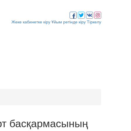
Жеке кабинетке кіру
Ұйым ретінде кіру
Тіркелу
рт басқармасының