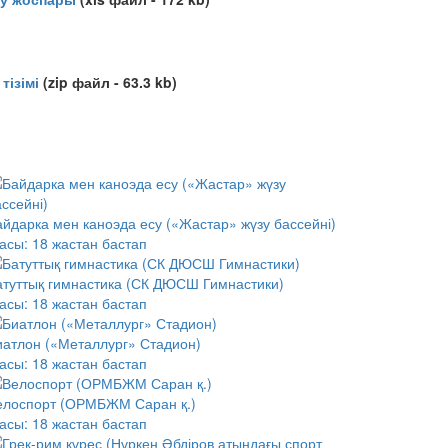
ізімі
(zip файл - 63.3 kb)
айдарка мен каноэда есу («Жастар» жүзу бассейні)
асы:
18 жастан бастап
атуттық гимнастика (СК ДЮСШ Гимнастики)
асы:
18 жастан бастап
иатлон («Металлург» Стадион)
асы:
18 жастан бастап
елоспорт (ОРМБЖМ Саран қ.)
асы:
18 жастан бастап