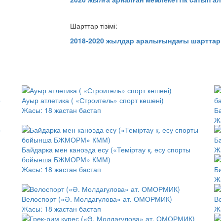
Шарттар тізімі:
2018-2020 жылдар аралығындағы шарттар т
Ауыр атлетика ( «Строитель» спорт кешені)
Жасы:
18 жастан бастап
Б
Ж
р
Б
Байдарка мен каноэда есу («Теміртау қ. есу спорты
Ж
бойынша БЖМОРМ» КММ)
Жасы:
18 жастан бастап
Б
Ж
Велоспорт («Ә. Молдағұлова» ат. ОМОРМИК)
В
Жасы:
18 жастан бастап
Ж