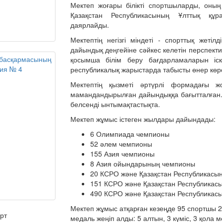
Мектеп жоғары білікті спортшыларды, оның
Қазақстан Республикасының Ұлттық құр
даярлайды.
Мектептің негізгі міндеті - спорттық жеті
дайындық деңгейіне сәйкес келетін перспек
қосымша білім беру бағдарламаларын іс
республикалық жарыстарда табысты өнер көрс
Мектептің қызметі әртүрлі формадағы ж
мамандандырылған дайындыққа бағытталға
белсенді ынтымақтастықта.
Мектеп жұмыс істеген жылдары дайындады:
6 Олимпиада чемпионы
52 әлем чемпионы
155 Азия чемпионы
8 Азия ойындарының чемпионы
20 КСРО және Қазақстан Республикасыны
151 КСРО және Қазақстан Республикасы
490 КСРО және Қазақстан Республикас
Мектеп жұмыс атқарған кезеңде 95 спортшы 
медаль жеңіп алды: 5 алтын, 3 күміс, 3 қола м