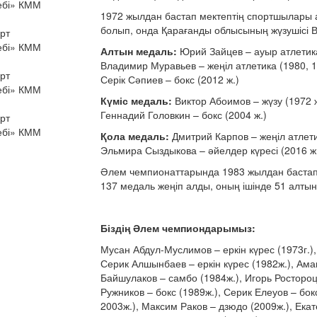
1972 жылдан бастап мектептің спортшылары
болып, онда Қарағанды облысының жүзушісі В
Алтын медаль:
Юрий Зайцев – ауыр атлетика 
Владимир Муравьев – жеңіл атлетика (1980, 19
Серік Сәпиев – бокс (2012 ж.)
Күміс медаль:
Виктор Абоимов – жүзу (1972 ж
Геннадий Головкин – бокс (2004 ж.)
Қола медаль:
Дмитрий Карпов – жеңіл атлетик
Эльмира Сыздыкова – әйелдер күресі (2016 ж
Әлем чемпионаттарында 1983 жылдан бастап б
137 медаль жеңіп алды, оның ішінде 51 алтын,
Біздің Әлем чемпиондарымыз:
Мусан Абдул-Муслимов – еркін күрес (1973г.),
Серик Алшынбаев – еркін күрес (1982ж.), Ама
Байшулаков – самбо (1984ж.), Игорь Ростороцк
Ружников – бокс (1989ж.), Серик Елеуов – бок
2003ж.), Максим Раков – дзюдо (2009ж.), Екат