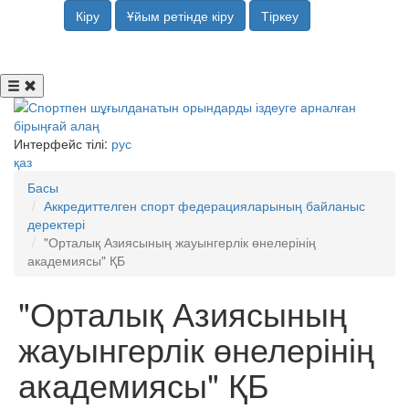
Кіру
Ұйым ретінде кіру
Тіркеу
Интерфейс тілі:
рус
қаз
Басы
Аккредиттелген спорт федерацияларының байланыс
деректері
"Орталық Азиясының жауынгерлік өнелерінің
академиясы" ҚБ
"Орталық Азиясының
жауынгерлік өнелерінің
академиясы" ҚБ