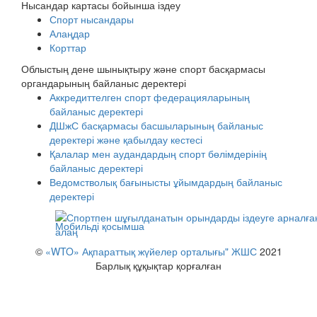
Нысандар картасы бойынша іздеу
Спорт нысандары
Алаңдар
Корттар
Облыстың дене шынықтыру және спорт басқармасы
органдарының байланыс деректері
Аккредиттелген спорт федерацияларының
байланыс деректері
ДШжС басқармасы басшыларының байланыс
деректері және қабылдау кестесі
Қалалар мен аудандардың спорт бөлімдерінің
байланыс деректері
Ведомстволық бағынысты ұйымдардың байланыс
деректері
Мобильді қосымша
©
«WTO» Ақпараттық жүйелер орталығы" ЖШС
2021
Барлық құқықтар қорғалған