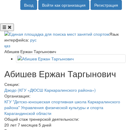
Вход
Войти как организация
Регистрация
Язык
интерфейса:
рус
қаз
Абишев Ержан Таргынович
Абишев Ержан Таргынович
Секции:
Дзюдо (КГУ «ДЮСШ Каркаралинского района»)
Организация:
КГУ "Детско-юношеская спортивная школа Каркаралинского
района" Управления физической культуры и спорта
Карагандинской области
Общий стаж тренерской деятельности:
20 лет 7 месяцев 5 дней