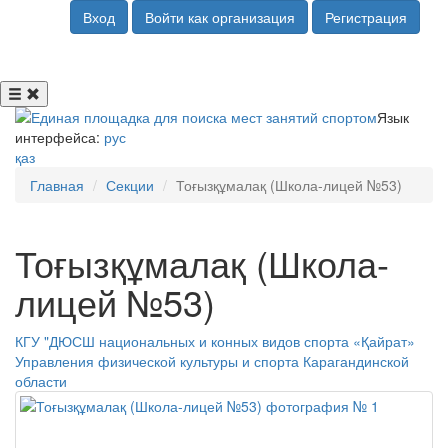
Вход
Войти как организация
Регистрация
Язык
интерфейса:
рус
қаз
Главная
Секции
Тоғызқұмалақ (Школа-лицей №53)
Тоғызқұмалақ (Школа-
лицей №53)
КГУ "ДЮСШ национальных и конных видов спорта «Қайрат»
Управления физической культуры и спорта Карагандинской
области