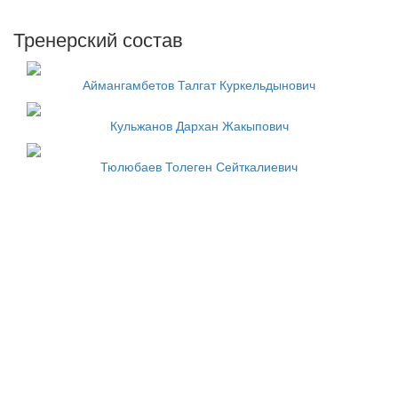
Тренерский состав
Аймангамбетов Талгат Куркельдынович
Кульжанов Дархан Жакыпович
Тюлюбаев Толеген Сейткалиевич