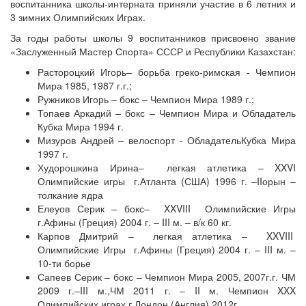
воспитанника школы-интерната приняли участие в 6 летних и
3 зимних Олимпийских Играх.
За годы работы школы 9 воспитанников присвоено звание
«Заслуженный Мастер Спорта» СССР и Республики Казахстан:
Растороцкий Игорь– борьба греко-римская - Чемпион
Мира 1985, 1987 г.г.;
Ружников Игорь – бокс – Чемпион Мира 1989 г.;
Топаев Аркадий – бокс – Чемпион Мира и Обладатель
Кубка Мира 1994 г.
Мизуров Андрей – велоспорт - ОбладательКубка Мира
1997 г.
Худорошкина Ирина– легкая атлетика – XXVI
Олимпийские игры г.Атланта (США) 1996 г. –IIорын –
толкание ядра
Елеуов Серик – бокс– XXVIII Олимпийские Игры
г.Афины (Греция) 2004 г. – III м. – в/к 60 кг.
Карпов Дмитрий – легкая атлетика – XXVIII
Олимпийские Игры г.Афины (Греция) 2004 г. – III м. –
10-ти борье
Сапеев Серик – бокс – Чемпион Мира 2005, 2007г.г. ЧМ
2009 г.–III м.,ЧМ 2011 г. – II м. Чемпион XXX
Олимпийских играх г.Лондон (Англия) 2012г.