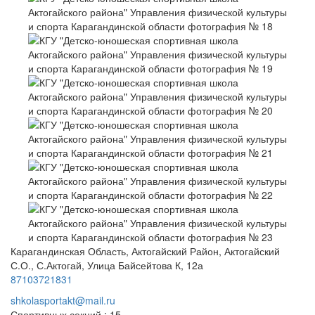
Карагандинская Область, Актогайский Район, Актогайский
С.О., С.Актогай, Улица Байсейтова К, 12а
87103721831
shkolasportakt@mail.ru
Спортивных секций : 15