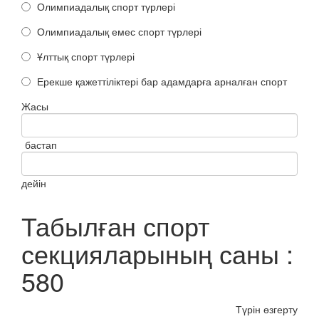
Олимпиадалық спорт түрлері
Олимпиадалық емес спорт түрлері
Ұлттық спорт түрлері
Ерекше қажеттіліктері бар адамдарға арналған спорт
Жасы
бастап
дейін
Табылған спорт
секцияларының саны :
580
Түрін өзгерту