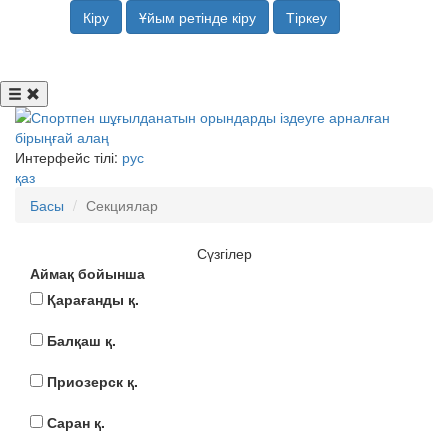
Кіру
Ұйым ретінде кіру
Тіркеу
Интерфейс тілі:
рус
қаз
Басы
Секциялар
Сүзгілер
Аймақ бойынша
Қарағанды қ.
Балқаш қ.
Приозерск қ.
Саран қ.