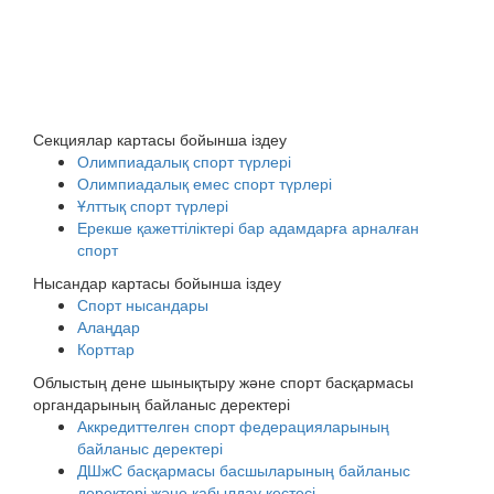
Секциялар картасы бойынша іздеу
Олимпиадалық спорт түрлері
Олимпиадалық емес спорт түрлері
Ұлттық спорт түрлері
Ерекше қажеттіліктері бар адамдарға арналған
спорт
Нысандар картасы бойынша іздеу
Спорт нысандары
Алаңдар
Корттар
Облыстың дене шынықтыру және спорт басқармасы
органдарының байланыс деректері
Аккредиттелген спорт федерацияларының
байланыс деректері
ДШжС басқармасы басшыларының байланыс
деректері және қабылдау кестесі