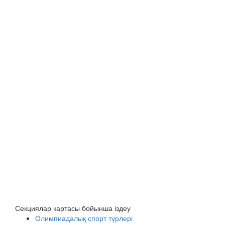
Секциялар картасы бойынша іздеу
Олимпиадалық спорт түрлері