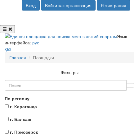
Вход
Войти как организация
Регистрация
Язык
интерфейса:
рус
қаз
Главная
Площадки
Фильтры
По региону
г. Караганда
г. Балхаш
г. Приозерск