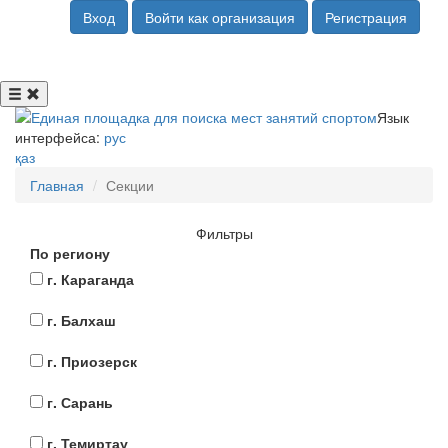
Вход
Войти как организация
Регистрация
Язык
интерфейса:
рус
қаз
Главная
Секции
Фильтры
По региону
г. Караганда
г. Балхаш
г. Приозерск
г. Сарань
г. Темиртау