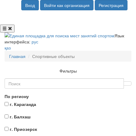
Вход
Войти как организация
Регистрация
Язык
интерфейса:
рус
қаз
Главная
Спортивные объекты
Фильтры
По региону
г. Караганда
г. Балхаш
г. Приозерск