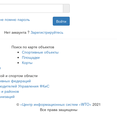
не помню пароль
Войти
Нет аккаунта ?
Зарегистрируйтесь
Поиск по карте объектов
Спортивные объекты
Площадки
Корты
и
рой и спортом области
тивных федераций
оводителей Управления ФКиС
 и районов
анизаций
©
«Центр информационных систем «WTO»
2021
Все права защищены