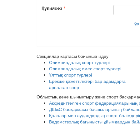
Құпиясөз
Құ
Секциялар картасы бойынша іздеу
Олимпиадалық спорт түрлері
Олимпиадалық емес спорт түрлері
Ұлттық спорт түрлері
Ерекше қажеттіліктері бар адамдарға
арналған спорт
Облыстың дене шынықтыру және спорт басқарма
Аккредиттелген спорт федерацияларының 
ДШжС басқармасы басшыларының байланыс 
Қалалар мен аудандардың спорт бөлімдерін
Ведомстволық бағынысты ұйымдардың байл