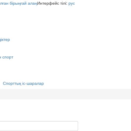
Интерфейс тілі:
рус
іктер
н спорт
Спорттық іс-шаралар