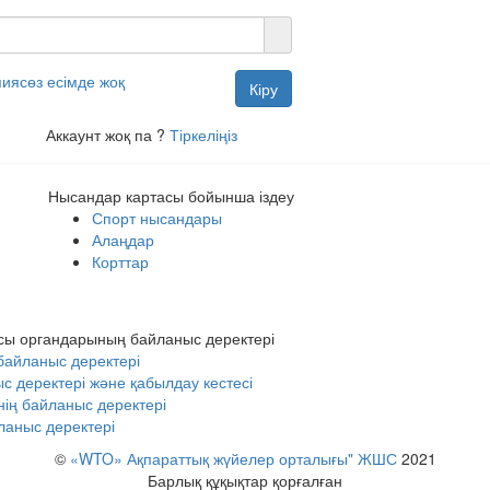
пиясөз есімде жоқ
Кіру
Аккаунт жоқ па ?
Тіркеліңіз
Нысандар картасы бойынша іздеу
Спорт нысандары
Алаңдар
Корттар
сы органдарының байланыс деректері
байланыс деректері
деректері және қабылдау кестесі
ің байланыс деректері
аныс деректері
©
«WTO» Ақпараттық жүйелер орталығы" ЖШС
2021
Барлық құқықтар қорғалған