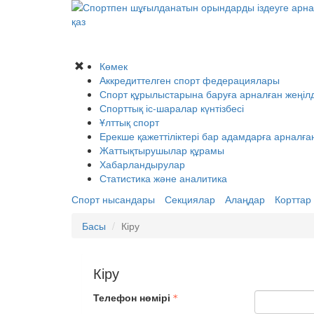
қаз
Көмек
Аккредиттелген спорт федерациялары
Спорт құрылыстарына баруға арналған жеңілд
Спорттық іс-шаралар күнтізбесі
Ұлттық спорт
Ерекше қажеттіліктері бар адамдарға арналға
Жаттықтырушылар құрамы
Хабарландырулар
Статистика және аналитика
Спорт нысандары
Секциялар
Алаңдар
Корттар
Басы
Кіру
Кіру
Телефон нөмірі