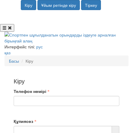
Кіру
Ұйым ретінде кіру
Тіркеу
Интерфейс тілі:
рус
қаз
Басы
Кіру
Кіру
Телефон нөмірі
Құпиясөз