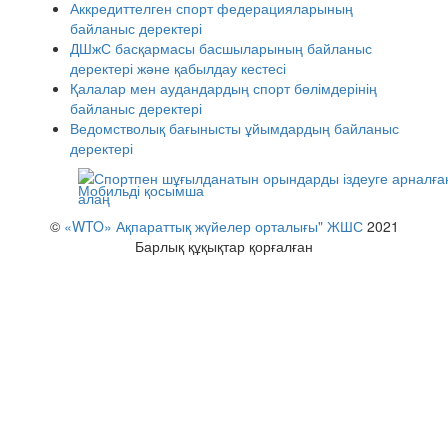
Аккредиттелген спорт федерацияларының
байланыс деректері
ДШжС басқармасы басшыларының байланыс
деректері және қабылдау кестесі
Қалалар мен аудандардың спорт бөлімдерінің
байланыс деректері
Ведомстволық бағынысты ұйымдардың байланыс
деректері
Мобильді қосымша
©
«WTO» Ақпараттық жүйелер орталығы" ЖШС
2021
Барлық құқықтар қорғалған