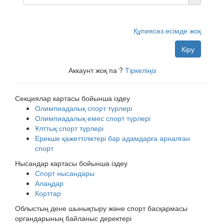
Құпиясөз есімде жоқ
Кіру
Аккаунт жоқ па ?
Тіркеліңіз
Секциялар картасы бойынша іздеу
Олимпиадалық спорт түрлері
Олимпиадалық емес спорт түрлері
Ұлттық спорт түрлері
Ерекше қажеттіліктері бар адамдарға арналған
спорт
Нысандар картасы бойынша іздеу
Спорт нысандары
Алаңдар
Корттар
Облыстың дене шынықтыру және спорт басқармасы
органдарының байланыс деректері